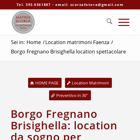
Tel. 393.0361887 - email: scorzafotora@gmail.com
Sei in:
Home
/
Location matrimoni Faenza
/
Borgo Fregnano Brisighella location spettacolare
HOME PAGE
Location Matrimoni
Preventivo in 30"
Borgo Fregnano
Brisighella: location
da sogno per