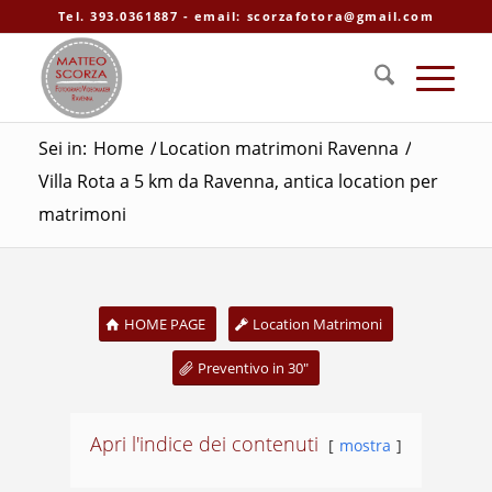
Tel. 393.0361887 - email: scorzafotora@gmail.com
Sei in:
Home
/
Location matrimoni Ravenna
/
Villa Rota a 5 km da Ravenna, antica location per
matrimoni
HOME PAGE
Location Matrimoni
Preventivo in 30"
Apri l'indice dei contenuti
mostra