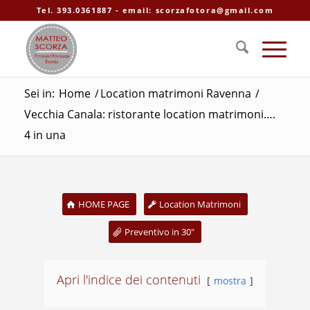
Tel. 393.0361887 - email: scorzafotora@gmail.com
Sei in:
Home
/
Location matrimoni Ravenna
/
Vecchia Canala: ristorante location matrimoni….
4 in una
HOME PAGE
Location Matrimoni
Preventivo in 30"
Apri l'indice dei contenuti
mostra